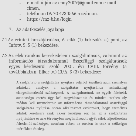
-
e-mail útján az ebuy
2009@gmail.com
e-mail
címen
,
-
telefonon
06 70 423 1566
a számon.
-
https://mz-b.hu/login
7.
Az adatkezelés jogalapja
:
7.1.
Az érintett hozzájárulása, 6. cikk (1) bekezdés a) pont, az
Infotv. 5. § (1) bekezdése,
7.2.
Az elektronikus kereskedelemi szolgáltatások, valamint az
információs társadalommal összefüggő szolgáltatások
egyes kérdéseiről szóló 2001. évi CVIII. törvény (a
továbbiakban: Elker tv.) 13/A. § (3) bekezdése
:
A szolgáltató a szolgáltatás nyújtása céljából kezelheti azon személyes
adatokat, amelyek a szolgáltatás nyújtásához technikailag
elengedhetetlenül szükségesek. A szolgáltatónak az egyéb feltételek
azonossága esetén úgy kell megválasztania és minden esetben oly
módon kell üzemeltetnie az információs társadalommal összefüggő
szolgáltatás nyújtása során alkalmazott eszközöket, hogy személyes
adatok kezelésére csak akkor kerüljön sor, ha ez a szolgáltatás
nyújtásához és az e törvényben meghatározott egyéb célok teljesüléséhez
feltétlenül szükséges, azonban ebben az esetben is csak a szükséges
mértékben és ideig.