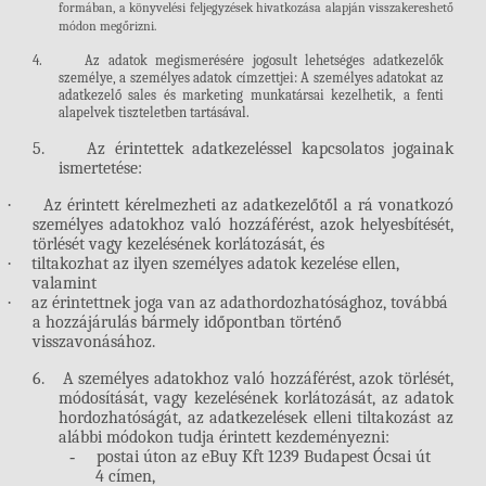
formában, a könyvelési feljegyzések hivatkozása alapján visszakereshető
módon megőrizni.
4.
Az adatok megismerésére jogosult lehetséges adatkezelők
személye, a személyes adatok címzettjei
:
A személyes adatokat az
adatkezelő sales és marketing munkatársai kezelhetik, a fenti
alapelvek tiszteletben tartásával.
5.
A
z érintettek adatkezeléssel kapcsolatos jogainak
ismertetése
:
·
Az érintett kérelmezheti az adatkezelőtől a rá vonatkozó
személyes adatokhoz való hozzáférést, azok helyesbítését,
törlését vagy kezelésének korlátozását, és
·
tiltakozhat az ilyen személyes adatok kezelése ellen,
valamint
·
az érintettnek joga van az adathordozhatósághoz, továbbá
a hozzájárulás bármely időpontban történő
visszavonásához.
6.
A személyes adatokhoz
való hozzáférést
, azok törlését,
módosítását, vagy kezelésének korlátozását, az adatok
hordozhatóságát, az adatkezelések elleni tiltakozást az
alábbi módokon tudja érintett kezdeményezni
:
-
postai úton az eBuy Kft
1239 Budapest Ócsai út
4
címen,