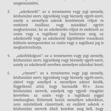
megsemmisítés;
3.
„adatkezelő”: az a természetes vagy jogi személy,
közhatalmi szerv, ügynökség vagy bármely egyéb szerv,
amely a személyes adatok kezelésének céljait és
eszközeit önállóan vagy másokkal együtt
meghatározza; ha az adatkezelés céljait és eszközeit az
uniós vagy a tagállami jog határozza meg, az
adatkezelőt vagy az adatkezelő kijelölésére vonatkozó
különös szempontokat az uniós vagy a tagállami jog is
meghatározhatja;
4.
„adatfeldolgozó”: az a természetes vagy jogi személy,
közhatalmi szerv, ügynökség vagy bármely egyéb szerv,
amely az adatkezelő nevében személyes adatokat kezel;
5.
„címzett”: az a természetes vagy jogi személy,
közhatalmi szerv, ügynökség vagy bármely egyéb szerv,
akivel vagy amellyel a személyes adatot közlik,
függetlenül attól, hogy harmadik fél-e. Azon
közhatalmi szervek, amelyek egy egyedi vizsgálat
keretében az uniós vagy a tagállami joggal
összhangban férhetnek hozzá személyes adatokhoz,
nem minősülnek címzettnek; az említett adatok e
közhatalmi szervek általi kezelése meg kell, hogy