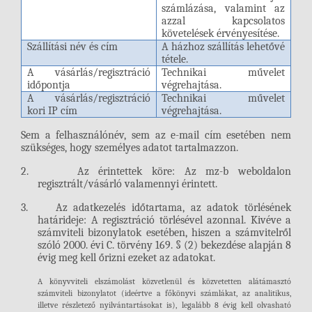
számlázása, valamint az
azzal kapcsolatos
követelések érvényesítése.
Szállítási név és cím
A házhoz szállítás lehetővé
tétele.
A vásárlás/regisztráció
Technikai művelet
időpontja
végrehajtása.
A vásárlás/regisztráció
Technikai művelet
kori IP cím
végrehajtása.
Sem a felhasználónév, sem az e-mail cím esetében nem
szükséges, hogy személyes adatot tartalmazzon.
2.
Az érintettek köre: Az mz-b weboldalon
regisztrált/vásárló valamennyi érintett.
3.
Az adatkezelés időtartama, az adatok törlésének
határideje:
A regisztráció törlésével azonnal. Kivéve a
számviteli bizonylatok esetében, hiszen a számvitelről
szóló 2000. évi C. törvény 169. § (2) bekezdése alapján 8
évig meg kell őrizni ezeket az adatokat.
A könyvviteli elszámolást közvetlenül és közvetetten alátámasztó
számviteli bizonylatot (ideértve a főkönyvi számlákat, az analitikus,
illetve részletező nyilvántartásokat is), legalább 8 évig kell olvasható