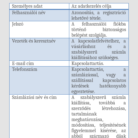
Személyes adat
Az adatkezelés célja
Felhasználói név
Azonosítás, a regisztráció
lehetővé tétele.
Jelszó
A felhasználói fiókba
történő biztonságos
belépést szolgálja.
Vezeték-és keresztnév
A kapcsolatfelvételhez, a
vásárláshoz és a
szabályszerű számla
kiállításához szükséges.
E-mail cím
Kapcsolattartás.
Telefonszám
Kapcsolattartás, a
számlázással, vagy a
szállítással kapcsolatos
kérdések hatékonyabb
egyeztetése.
Számlázási név és cím
A szabályszerű számla
kiállítása, továbbá a
s
zerződés létrehozása,
tartalmának
meghatározása,
módosítása, teljesítésének
figyelemmel kísérése, az
abból származó díjak