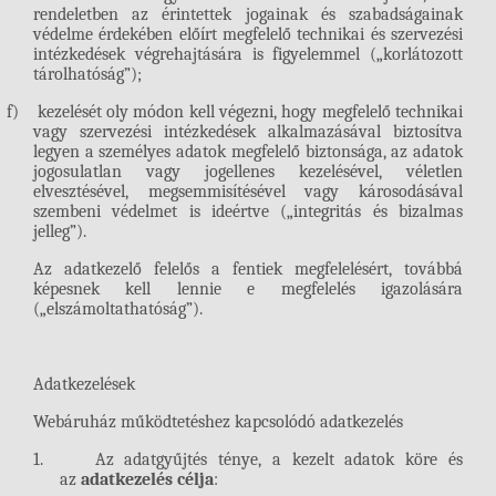
rendeletben az érintettek jogainak és szabadságainak
védelme érdekében előírt megfelelő technikai és szervezési
intézkedések végrehajtására is figyelemmel („korlátozott
tárolhatóság”);
f)
kezelését oly módon kell végezni, hogy megfelelő technikai
vagy szervezési intézkedések alkalmazásával biztosítva
legyen a személyes adatok megfelelő biztonsága, az adatok
jogosulatlan vagy jogellenes kezelésével, véletlen
elvesztésével, megsemmisítésével vagy károsodásával
szembeni védelmet is ideértve („integritás és bizalmas
jelleg”).
Az adatkezelő felelős a fentiek megfelelésért, továbbá
képesnek kell lennie e megfelelés igazolására
(„elszámoltathatóság”).
Adatkezelések
Webáruház működtetéshez kapcsolódó adatkezelés
1.
Az adatgyűjtés ténye
, a kezelt adatok köre és
az
adatkezelés célja
: