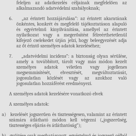
feleljen az adatkezelés céljainak megfelelően az
alkalmazandó adatvédelmi szabályoknak;
6.
„az érintett hozzájárulása”: az érintett akaratának
önkéntes, konkrét és megfelelő tájékoztatáson alapuló
és egyértelmű kinyilvánítása, amellyel az érintett
nyilatkozat vagy a megerősítést félreérthetetlenül
kifejező cselekedet útján jelzi, hogy beleegyezését adja
az őt érintő személyes adatok kezeléséhez;
7.
„adatvédelmi incidens”: a biztonság olyan sérülése,
amely a továbbított, tárolt vagy más módon kezelt
személyes adatok véletlen vagy jogellenes
megsemmisítését, elvesztését, megváltoztatását,
jogosulatlan közlését vagy az azokhoz való
jogosulatlan hozzáférést eredményezi.
A személyes adatok kezelésére vonatkozó elvek
A személyes adatok:
a)
kezelését jogszerűen és tisztességesen, valamint az érintett
számára átlátható módon kell végezni („jogszerűség,
tisztességes eljárás és átláthatóság”);
b)
gyűjtése csak meghatározott, egyértelmű és jogszerű célból