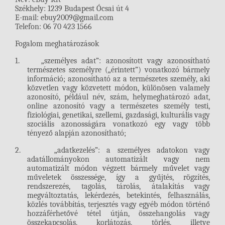
Székhely: 1239 Budapest Ócsai út 4
E-mail: ebuy2009@gmail.com
Telefon: 06 70 423 1566
Fogalom meghatározások
1.
„személyes adat”: azonosított vagy azonosítható
természetes személyre („érintett”) vonatkozó bármely
információ; azonosítható az a természetes személy, aki
közvetlen vagy közvetett módon, különösen valamely
azonosító, például név, szám, helymeghatározó adat,
online azonosító vagy a természetes személy testi,
fiziológiai, genetikai, szellemi, gazdasági, kulturális vagy
szociális azonosságára vonatkozó egy vagy több
tényező alapján azonosítható;
2.
„adatkezelés”: a személyes adatokon vagy
adatállományokon automatizált vagy nem
automatizált módon végzett bármely művelet vagy
műveletek összessége, így a gyűjtés, rögzítés,
rendszerezés, tagolás, tárolás, átalakítás vagy
megváltoztatás, lekérdezés, betekintés, felhasználás,
közlés továbbítás, terjesztés vagy egyéb módon történő
hozzáférhetővé tétel útján, összehangolás vagy
összekapcsolás, korlátozás, törlés, illetve