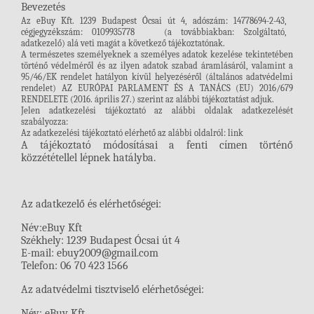
Bevezetés
Az eBuy Kft.
1239 Budapest Ócsai út 4, adószám: 14778694-2-43,
cégjegyzékszám: 0109935778
(a továbbiakban: Szolgáltató,
adatkezelő) alá veti magát a következő tájékoztatónak.
A természetes személyeknek a személyes adatok kezelése tekintetében
történő védelméről és az ilyen adatok szabad áramlásáról, valamint a
95/46/EK rendelet hatályon kívül helyezéséről (általános adatvédelmi
rendelet)
AZ EURÓPAI PARLAMENT ÉS A TANÁCS (EU) 2016/679
RENDELETE (2016. április 27.) szerint az alábbi tájékoztatást adjuk.
Jelen adatkezelési tájékoztató az alábbi oldalak adatkezelését
szabályozza:
Az adatkezelési tájékoztató elérhető az alábbi oldalról: link
A tájékoztató módosításai a fenti címen történő
közzététellel lépnek hatályba.
Az adatkezelő és elérhetőségei:
Név:eBuy Kft
Székhely: 1239 Budapest Ócsai út 4
E-mail: ebuy2009@gmail.com
Telefon: 06 70 423 1566
Az adatvédelmi tisztviselő elérhetőségei:
Név: eBuy Kft