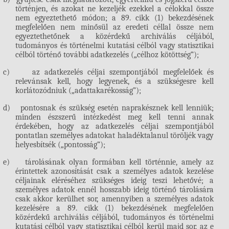
történjen, és azokat ne kezeljék ezekkel a célokkal össze
nem egyeztethető módon; a 89. cikk (1) bekezdésének
megfelelően nem minősül az eredeti céllal össze nem
egyeztethetőnek a közérdekű archiválás céljából,
tudományos és történelmi kutatási célból vagy statisztikai
célból történő további adatkezelés („célhoz kötöttség”);
c)
az adatkezelés céljai szempontjából megfelelőek és
relevánsak kell, hogy legyenek, és a szükségesre kell
korlátozódniuk („adattakarékosság”);
d)
pontosnak és szükség esetén naprakésznek kell lenniük;
minden észszerű intézkedést meg kell tenni annak
érdekében, hogy az adatkezelés céljai szempontjából
pontatlan személyes adatokat haladéktalanul töröljék vagy
helyesbítsék („pontosság”);
e)
tárolásának olyan formában kell történnie, amely az
érintettek azonosítását csak a személyes adatok kezelése
céljainak eléréséhez szükséges ideig teszi lehetővé; a
személyes adatok ennél hosszabb ideig történő tárolására
csak akkor kerülhet sor, amennyiben a személyes adatok
kezelésére a 89. cikk (1) bekezdésének megfelelően
közérdekű archiválás céljából, tudományos és történelmi
kutatási célból vagy statisztikai célból kerül majd sor, az e